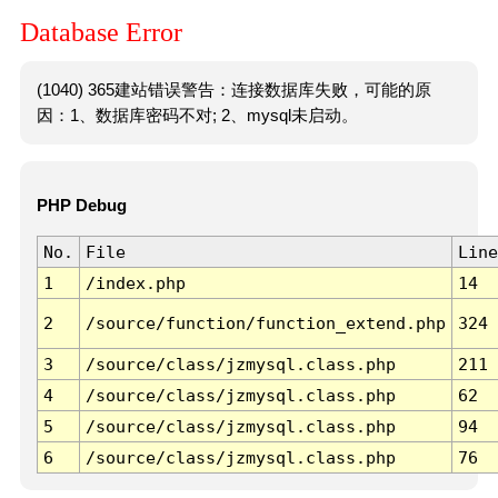
Database Error
(1040) 365建站错误警告：连接数据库失败，可能的原
因：1、数据库密码不对; 2、mysql未启动。
PHP Debug
No.
File
Line
1
/index.php
14
2
/source/function/function_extend.php
324
3
/source/class/jzmysql.class.php
211
4
/source/class/jzmysql.class.php
62
5
/source/class/jzmysql.class.php
94
6
/source/class/jzmysql.class.php
76