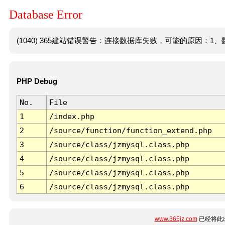
Database Error
(1040) 365建站错误警告：连接数据库失败，可能的原因：1、数
PHP Debug
No.
File
1
/index.php
2
/source/function/function_extend.php
3
/source/class/jzmysql.class.php
4
/source/class/jzmysql.class.php
5
/source/class/jzmysql.class.php
6
/source/class/jzmysql.class.php
www.365jz.com
已经将此