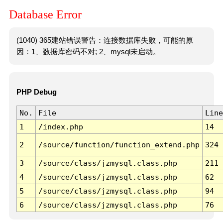
Database Error
(1040) 365建站错误警告：连接数据库失败，可能的原
因：1、数据库密码不对; 2、mysql未启动。
PHP Debug
No.
File
Line
1
/index.php
14
2
/source/function/function_extend.php
324
3
/source/class/jzmysql.class.php
211
4
/source/class/jzmysql.class.php
62
5
/source/class/jzmysql.class.php
94
6
/source/class/jzmysql.class.php
76