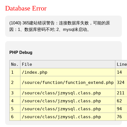
Database Error
(1040) 365建站错误警告：连接数据库失败，可能的原
因：1、数据库密码不对; 2、mysql未启动。
PHP Debug
No.
File
Line
1
/index.php
14
2
/source/function/function_extend.php
324
3
/source/class/jzmysql.class.php
211
4
/source/class/jzmysql.class.php
62
5
/source/class/jzmysql.class.php
94
6
/source/class/jzmysql.class.php
76