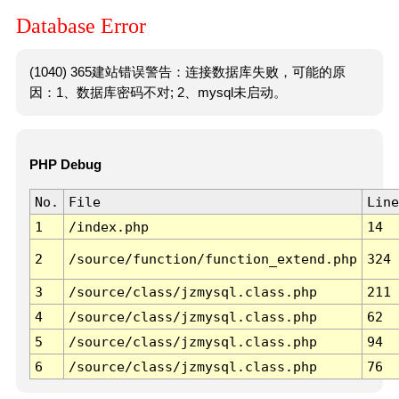
Database Error
(1040) 365建站错误警告：连接数据库失败，可能的原
因：1、数据库密码不对; 2、mysql未启动。
PHP Debug
No.
File
Line
1
/index.php
14
2
/source/function/function_extend.php
324
3
/source/class/jzmysql.class.php
211
4
/source/class/jzmysql.class.php
62
5
/source/class/jzmysql.class.php
94
6
/source/class/jzmysql.class.php
76