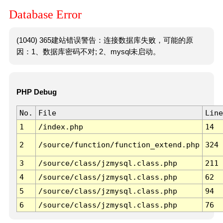
Database Error
(1040) 365建站错误警告：连接数据库失败，可能的原
因：1、数据库密码不对; 2、mysql未启动。
PHP Debug
No.
File
Line
1
/index.php
14
2
/source/function/function_extend.php
324
3
/source/class/jzmysql.class.php
211
4
/source/class/jzmysql.class.php
62
5
/source/class/jzmysql.class.php
94
6
/source/class/jzmysql.class.php
76