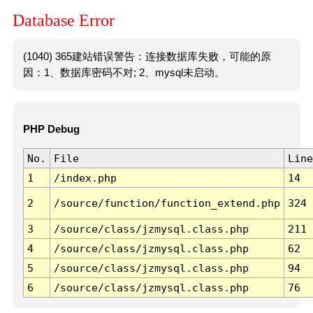
Database Error
(1040) 365建站错误警告：连接数据库失败，可能的原
因：1、数据库密码不对; 2、mysql未启动。
PHP Debug
No.
File
Line
1
/index.php
14
2
/source/function/function_extend.php
324
3
/source/class/jzmysql.class.php
211
4
/source/class/jzmysql.class.php
62
5
/source/class/jzmysql.class.php
94
6
/source/class/jzmysql.class.php
76