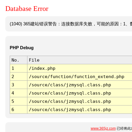
Database Error
(1040) 365建站错误警告：连接数据库失败，可能的原因：1、数
PHP Debug
No.
File
1
/index.php
2
/source/function/function_extend.php
3
/source/class/jzmysql.class.php
4
/source/class/jzmysql.class.php
5
/source/class/jzmysql.class.php
6
/source/class/jzmysql.class.php
www.365jz.com
已经将此