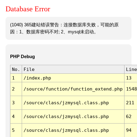
Database Error
(1040) 365建站错误警告：连接数据库失败，可能的原
因：1、数据库密码不对; 2、mysql未启动。
PHP Debug
No.
File
Line
1
/index.php
13
2
/source/function/function_extend.php
1548
3
/source/class/jzmysql.class.php
211
4
/source/class/jzmysql.class.php
62
5
/source/class/jzmysql.class.php
94