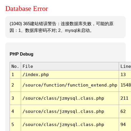
Database Error
(1040) 365建站错误警告：连接数据库失败，可能的原
因：1、数据库密码不对; 2、mysql未启动。
PHP Debug
No.
File
Line
1
/index.php
13
2
/source/function/function_extend.php
1548
3
/source/class/jzmysql.class.php
211
4
/source/class/jzmysql.class.php
62
5
/source/class/jzmysql.class.php
94