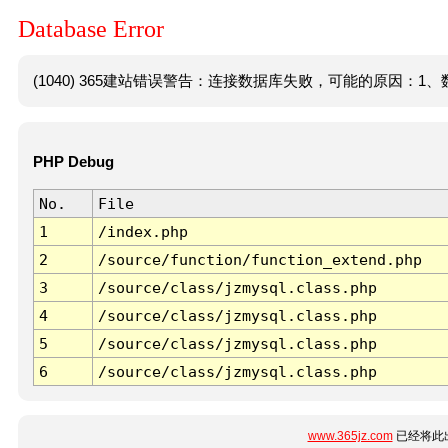
Database Error
(1040) 365建站错误警告：连接数据库失败，可能的原因：1、数
PHP Debug
No.
File
1
/index.php
2
/source/function/function_extend.php
3
/source/class/jzmysql.class.php
4
/source/class/jzmysql.class.php
5
/source/class/jzmysql.class.php
6
/source/class/jzmysql.class.php
www.365jz.com
已经将此