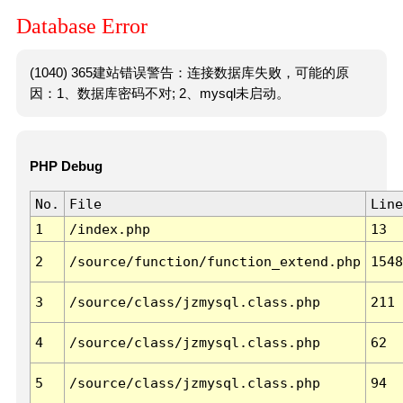
Database Error
(1040) 365建站错误警告：连接数据库失败，可能的原
因：1、数据库密码不对; 2、mysql未启动。
PHP Debug
No.
File
Line
1
/index.php
13
2
/source/function/function_extend.php
1548
3
/source/class/jzmysql.class.php
211
4
/source/class/jzmysql.class.php
62
5
/source/class/jzmysql.class.php
94