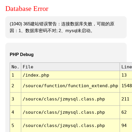
Database Error
(1040) 365建站错误警告：连接数据库失败，可能的原
因：1、数据库密码不对; 2、mysql未启动。
PHP Debug
No.
File
Line
1
/index.php
13
2
/source/function/function_extend.php
1548
3
/source/class/jzmysql.class.php
211
4
/source/class/jzmysql.class.php
62
5
/source/class/jzmysql.class.php
94