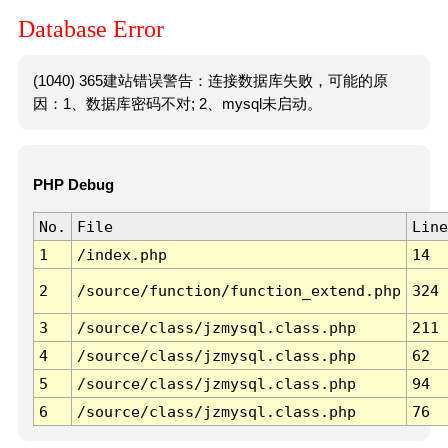
Database Error
(1040) 365建站错误警告：连接数据库失败，可能的原
因：1、数据库密码不对; 2、mysql未启动。
PHP Debug
No.
File
Line
1
/index.php
14
2
/source/function/function_extend.php
324
3
/source/class/jzmysql.class.php
211
4
/source/class/jzmysql.class.php
62
5
/source/class/jzmysql.class.php
94
6
/source/class/jzmysql.class.php
76