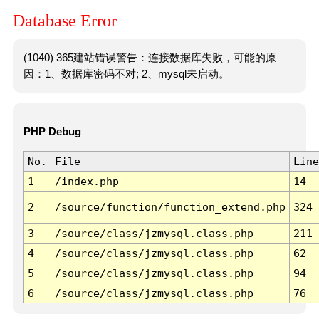
Database Error
(1040) 365建站错误警告：连接数据库失败，可能的原
因：1、数据库密码不对; 2、mysql未启动。
PHP Debug
No.
File
Line
1
/index.php
14
2
/source/function/function_extend.php
324
3
/source/class/jzmysql.class.php
211
4
/source/class/jzmysql.class.php
62
5
/source/class/jzmysql.class.php
94
6
/source/class/jzmysql.class.php
76