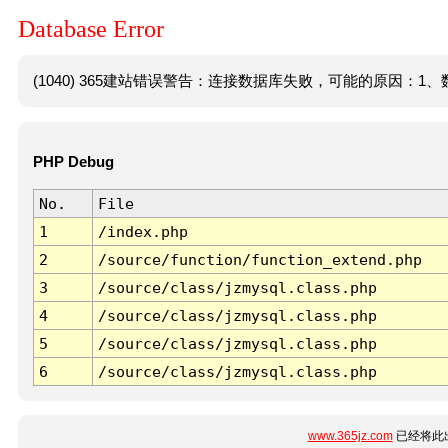
Database Error
(1040) 365建站错误警告：连接数据库失败，可能的原因：1、数
PHP Debug
No.
File
1
/index.php
2
/source/function/function_extend.php
3
/source/class/jzmysql.class.php
4
/source/class/jzmysql.class.php
5
/source/class/jzmysql.class.php
6
/source/class/jzmysql.class.php
www.365jz.com
已经将此