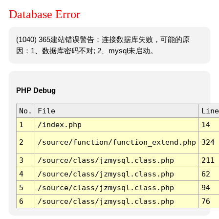
Database Error
(1040) 365建站错误警告：连接数据库失败，可能的原
因：1、数据库密码不对; 2、mysql未启动。
PHP Debug
No.
File
Line
1
/index.php
14
2
/source/function/function_extend.php
324
3
/source/class/jzmysql.class.php
211
4
/source/class/jzmysql.class.php
62
5
/source/class/jzmysql.class.php
94
6
/source/class/jzmysql.class.php
76