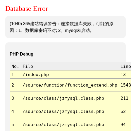
Database Error
(1040) 365建站错误警告：连接数据库失败，可能的原
因：1、数据库密码不对; 2、mysql未启动。
PHP Debug
No.
File
Line
1
/index.php
13
2
/source/function/function_extend.php
1548
3
/source/class/jzmysql.class.php
211
4
/source/class/jzmysql.class.php
62
5
/source/class/jzmysql.class.php
94