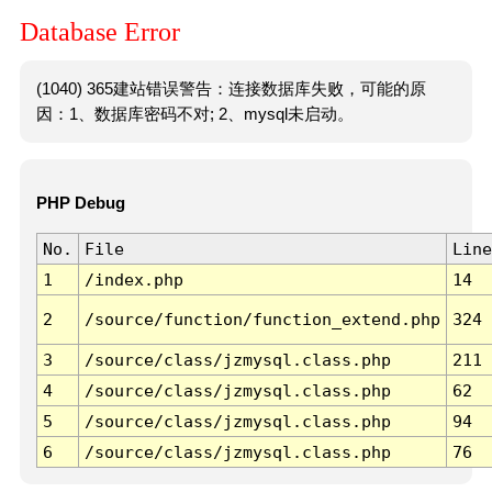
Database Error
(1040) 365建站错误警告：连接数据库失败，可能的原
因：1、数据库密码不对; 2、mysql未启动。
PHP Debug
No.
File
Line
1
/index.php
14
2
/source/function/function_extend.php
324
3
/source/class/jzmysql.class.php
211
4
/source/class/jzmysql.class.php
62
5
/source/class/jzmysql.class.php
94
6
/source/class/jzmysql.class.php
76