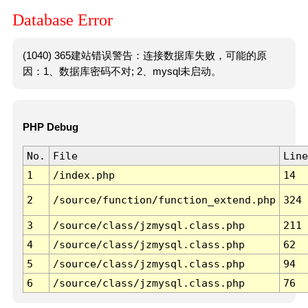
Database Error
(1040) 365建站错误警告：连接数据库失败，可能的原
因：1、数据库密码不对; 2、mysql未启动。
PHP Debug
No.
File
Line
1
/index.php
14
2
/source/function/function_extend.php
324
3
/source/class/jzmysql.class.php
211
4
/source/class/jzmysql.class.php
62
5
/source/class/jzmysql.class.php
94
6
/source/class/jzmysql.class.php
76