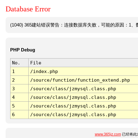
Database Error
(1040) 365建站错误警告：连接数据库失败，可能的原因：1、数
PHP Debug
No.
File
1
/index.php
2
/source/function/function_extend.php
3
/source/class/jzmysql.class.php
4
/source/class/jzmysql.class.php
5
/source/class/jzmysql.class.php
6
/source/class/jzmysql.class.php
www.365jz.com
已经将此