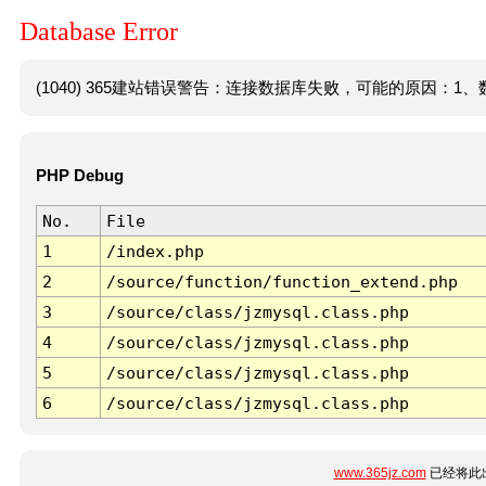
Database Error
(1040) 365建站错误警告：连接数据库失败，可能的原因：1、数
PHP Debug
No.
File
1
/index.php
2
/source/function/function_extend.php
3
/source/class/jzmysql.class.php
4
/source/class/jzmysql.class.php
5
/source/class/jzmysql.class.php
6
/source/class/jzmysql.class.php
www.365jz.com
已经将此