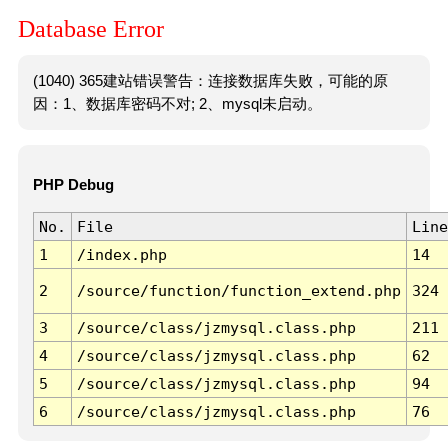
Database Error
(1040) 365建站错误警告：连接数据库失败，可能的原
因：1、数据库密码不对; 2、mysql未启动。
PHP Debug
No.
File
Line
1
/index.php
14
2
/source/function/function_extend.php
324
3
/source/class/jzmysql.class.php
211
4
/source/class/jzmysql.class.php
62
5
/source/class/jzmysql.class.php
94
6
/source/class/jzmysql.class.php
76