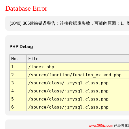
Database Error
(1040) 365建站错误警告：连接数据库失败，可能的原因：1、数
PHP Debug
No.
File
1
/index.php
2
/source/function/function_extend.php
3
/source/class/jzmysql.class.php
4
/source/class/jzmysql.class.php
5
/source/class/jzmysql.class.php
6
/source/class/jzmysql.class.php
www.365jz.com
已经将此